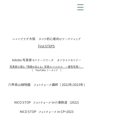
ニコンプラザ大阪​ カメラ初心者向けワークショップ
First STEPS
​
Adobe 写真家セミナーシリーズ
オンラインセミナー
写真家が語る「物語を伝える」写真のつくりかた －夏色写真－
( YouTube アーカイブ )
六甲高山植物園 フォトウォーク講師（ 2022年/2023年 )
NICO STOP フォトウォーク in小湊鉄道 (2022)
NICO STOP フォトウォーク in CP+2023